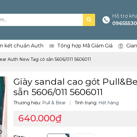
Hỗ trợ kh
09655530
m kết chuẩn Auth
Tổng hợp Mã Giảm Giá
Gia
Bear Auth New Tag có sẵn 5606/011 5606011
Giày sandal cao gót Pull&B
sẵn 5606/011 5606011
Thương hiệu:
Pull & Bear
|
Tình trạng:
Hết hàng
640.000₫