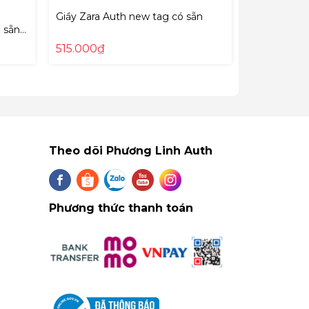
Giầy Zara Auth new tag có sẵn
Boot cao g
 sẵn
New tag có
515.000₫
1.180.000
Theo dõi Phương Linh Auth
Phương thức thanh toán