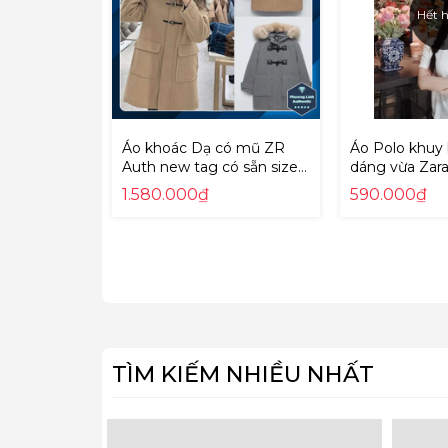
Hết 
Áo khoác Dạ có mũ ZR
Áo Polo khuy 
Auth new tag có sẵn size
dáng vừa Zar
Kid người lớn mặc được
Tag có sẵn 50
1.580.000₫
590.000₫
5070159
TÌM KIẾM NHIỀU NHẤT