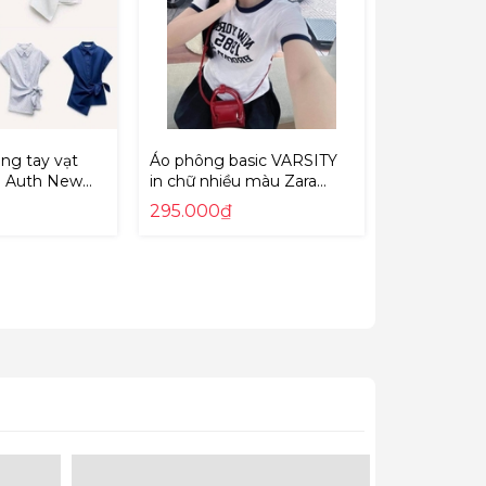
ng tay vạt
Áo phông basic VARSITY
a Auth New
in chữ nhiều màu Zara
9479/048
Auth New Tag có sẵn
295.000₫
5643/319 5643319