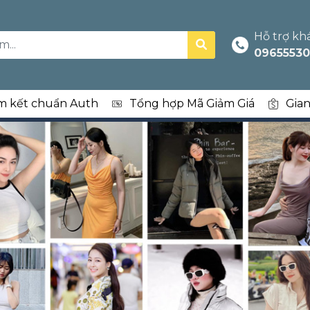
Hỗ trợ kh
09655530
m kết chuẩn Auth
Tổng hợp Mã Giảm Giá
Gia