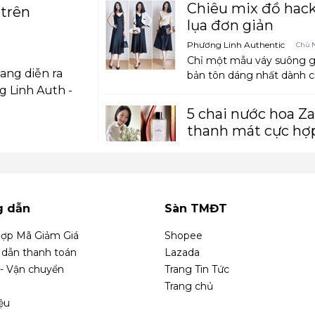
Chiêu mix đồ hack
trên
lụa đơn giản
Phương Linh Authentic
Chủ N
Chỉ một mẫu váy suông gi
ang diễn ra
bản tôn dáng nhất dành ch
 Linh Auth -
5 chai nước hoa Za
thanh mát cực hợ
Phương Linh Authentic
Thứ B
Bên cạnh những dòng tran
hoa được lòng những cô n
g dẫn
Sàn TMĐT
Đồ Zara, H&M sao 
yêu, hợp với mùa 
ợp Mã Giảm Giá
Shopee
dẫn thanh toán
Lazada
Phương Linh Authentic
Thứ B
 - Vận chuyển
Trang Tin Tức
Mùa Hè chưa biết mặc gì v
Trang chủ
học ngay Sakure diện set á
iệu