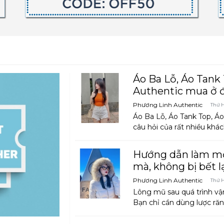
Áo Ba Lỗ, Áo Tank
Authentic mua ở đ
Phương Linh Authentic
Thứ H
Áo Ba Lỗ, Áo Tank Top, Á
câu hỏi của rất nhiều khác
Hướng dẫn làm mớ
mà, không bị bết l
Phương Linh Authentic
Thứ H
Lông mũ sau quá trình vận
Bạn chỉ cần dùng lược răn