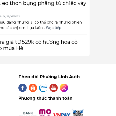
 eo thon bụng phẳng từ chiếc váy
hật, 29/05/2022
ấu dáng nhưng lại có thể cho ra những phiên
o các chị em. Lụa luôn...
Đọc tiếp
ra giá từ 529k có hương hoa cỏ
p mùa Hè
a, 10/05/2022
g phục bình dân, Zara còn có nhiều dòng nước
àng sành điệu. Nước hoa của...
Đọc tiếp
Theo dõi Phương Linh Auth
Hàn vừa diện: Toàn váy áo xinh
Hè
a, 03/05/2022
Phương thức thanh toán
ừa đẹp vừa tôn dáng, trẻ trung thì bạn có thể
o crop top...
Đọc tiếp