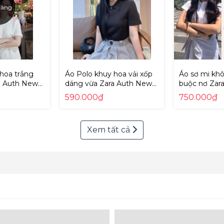
hàng
hoa trắng
Áo Polo khuy hoa vải xốp
Áo sơ mi khô
a Auth New
dáng vừa Zara Auth New
buộc nơ Zar
70/159
Tag có sẵn 5070/150
Tag có sẵn 
590.000₫
750.000₫
5070150
9479048
Xem tất cả