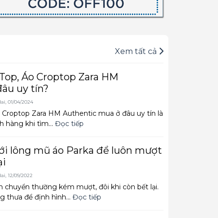
Xem tất cả
 Top, Áo Croptop Zara HM
âu uy tín?
ai, 01/04/2024
o Croptop Zara HM Authentic mua ở đâu uy tín là
h hàng khi tìm...
Đọc tiếp
i lông mũ áo Parka để luôn mượt
ại
ai, 12/09/2022
 chuyển thường kém mượt, đôi khi còn bết lại.
g thưa để định hình...
Đọc tiếp