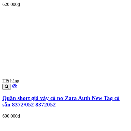
620.000₫
Hết hàng
Quần short giả váy có nơ Zara Auth New Tag có
sẵn 8372/052 8372052
690.000₫