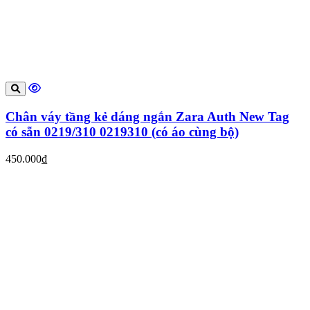
Chân váy tầng kẻ dáng ngắn Zara Auth New Tag
có sẵn 0219/310 0219310 (có áo cùng bộ)
450.000₫