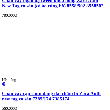
Chân váy ngắn dạ tweed khóa hông Zara Auth
New Tag có sẵn (có áo cùng bộ) 8558/502 8558502
780.000₫
Hết hàng
Chân váy cạp chun dáng dài chấm bi Zara Auth
new tag có sẵn 7385/174 7385174
560.000₫