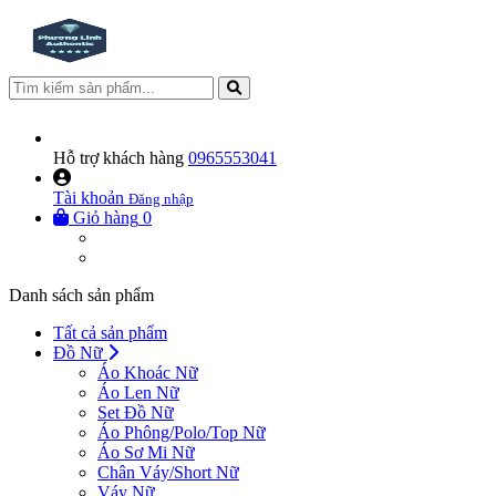
Hỗ trợ khách hàng
0965553041
Tài khoản
Đăng nhập
Giỏ hàng
0
Danh sách sản phẩm
Tất cả sản phẩm
Đồ Nữ
Áo Khoác Nữ
Áo Len Nữ
Set Đồ Nữ
Áo Phông/Polo/Top Nữ
Áo Sơ Mi Nữ
Chân Váy/Short Nữ
Váy Nữ