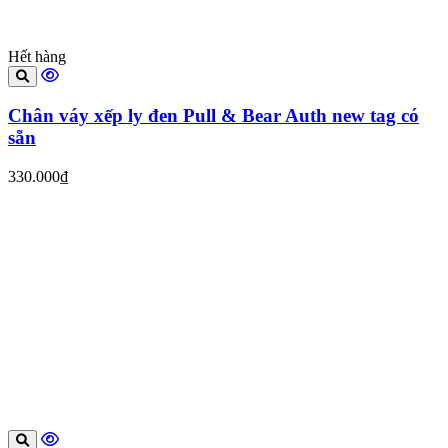
Hết hàng
Chân váy xếp ly đen Pull & Bear Auth new tag có
sẵn
330.000₫