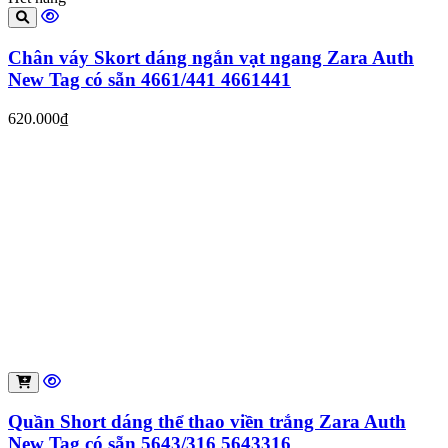
Chân váy Skort dáng ngắn vạt ngang Zara Auth
New Tag có sẵn 4661/441 4661441
620.000₫
Quần Short dáng thể thao viền trắng Zara Auth
New Tag có sẵn 5643/316 5643316