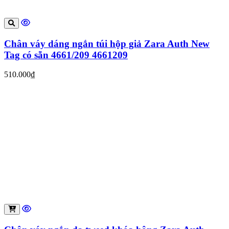
Chân váy dáng ngắn túi hộp giả Zara Auth New
Tag có sẵn 4661/209 4661209
510.000₫