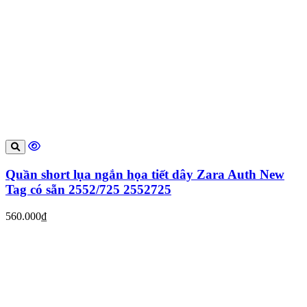
Quần short lụa ngắn họa tiết dây Zara Auth New
Tag có sẵn 2552/725 2552725
560.000₫