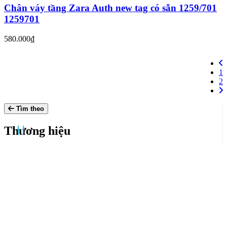
Chân váy tầng Zara Auth new tag có sẵn 1259/701
1259701
580.000₫
1
2
Tìm theo
Thương hiệu
Pull & Bear
Stradivarius
H&M
Zara
Màu sắc