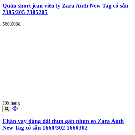
Quần short jean viền ly Zara Auth New Tag có sẵn
7385/205 7385205
560.000₫
Hết hàng
Chân váy dáng dài thun gân nhún eo Zara Auth
New Tag có sẵn 1660/302 1660302