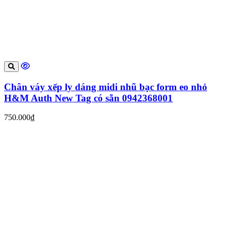
Chân váy xếp ly dáng midi nhũ bạc form eo nhỏ
H&M Auth New Tag có sẵn 0942368001
750.000₫