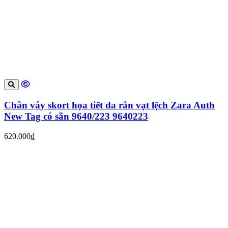
Chân váy skort họa tiết da rắn vạt lệch Zara Auth
New Tag có sẵn 9640/223 9640223
620.000₫