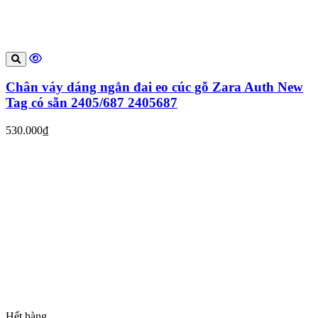
Chân váy dáng ngắn đai eo cúc gỗ Zara Auth New
Tag có sẵn 2405/687 2405687
530.000₫
Hết hàng