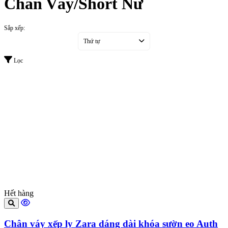
Chân Váy/Short Nữ
Sắp xếp:
Thứ tự
Lọc
Hết hàng
Chân váy xếp ly Zara dáng dài khóa sườn eo Auth