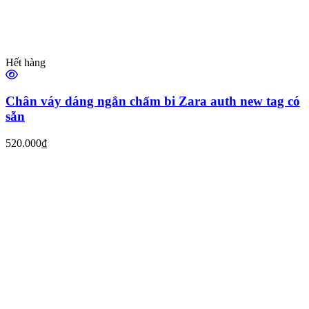
Hết hàng
Chân váy dáng ngắn chấm bi Zara auth new tag có
sẵn
520.000₫