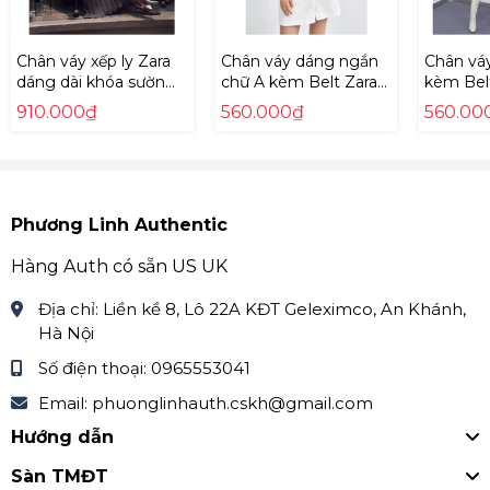
chuyển hai chiều, đồng thời đổi mới sản phẩm mới
cho bạn.
Chân váy xếp ly Zara
Chân váy dáng ngắn
Chân vá
dáng dài khóa sườn
chữ A kèm Belt Zara
kèm Bel
Mời bạn xem chi tiết hướng dẫn về chính sách bảo
eo Auth New Tag có
Auth New Tag có sẵn
New Tag
910.000₫
560.000₫
560.00
hành và đổi trả
sẵn 4387/248
4117/293 4117293
4117/291
4387248
tại:
https://phuonglinhauth.com/chinh-sach
Liên hệ với Phương Linh Authentic:
Phương Linh Authentic
Khách lẻ và khách shop vui lòng liên hệ với Phương
Linh qua Zalo hoặc Fanpage
Hàng Auth có sẵn US UK
Zalo: Phương Linh Authentic 0965553041
Địa chỉ:
Liền kề 8, Lô 22A KĐT Geleximco, An Khánh,
Hà Nội
Zalo: Phương Linh Kids 0868424370
Số điện thoại:
0965553041
Facebook
Email:
phuonglinhauth.cskh@gmail.com
Fanpape:
https://www.facebook.com/PhuongLinhAut
Hướng dẫn
hentic.page
Sàn TMĐT