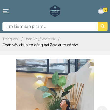
0
Trang chủ
/
Chân Váy/Short Nữ
/
Chân váy chun eo dáng dài Zara auth có sẵn