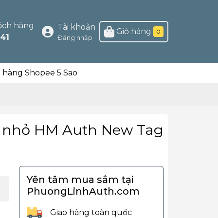
ách hàng
Tài khoản
Giỏ hàng
0
41
Đăng nhập
n hàng Shopee 5 Sao
m nhỏ HM Auth New Tag
Yên tâm mua sắm tại
PhuongLinhAuth.com
Giao hàng toàn quốc