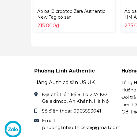
Áo ba lỗ croptop Zara Authentic
Áo ba
New Tag có sẵn
HM Au
215.000₫
275.
Phương Linh Authentic
Hướn
Hàng Auth có sẵn US UK
Tổng H
Hướng 
Địa chỉ:
Liền kề 8, Lô 22A KĐT
Đổi trả
Geleximco, An Khánh, Hà Nội
Liên hệ
Số điện thoại:
0965553041
Giới th
Email:
phuonglinhauth.cskh@gmail.com