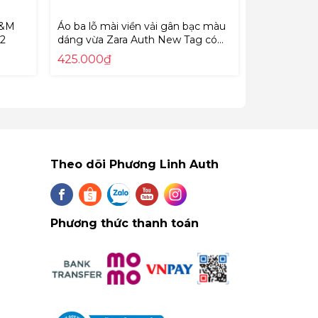
H&M
Áo ba lỗ mài viền vải gân bạc màu
Áo thun tay
62
dáng vừa Zara Auth New Tag có
New Tag có
sẵn 3253/301 3253301
425.000₫
380.000₫
Theo dõi Phương Linh Auth
Phương thức thanh toán