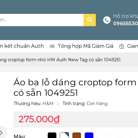
Hỗ trợ kh
09655530
m kết chuẩn Auth
Tổng hợp Mã Giảm Giá
Gia
dáng croptop form nhỏ HM Auth New Tag có sẵn 1049251
Áo ba lỗ dáng croptop for
có sẵn 1049251
Thương hiệu:
H&M
|
Tình trạng:
Còn hàng
275.000₫
Màu: