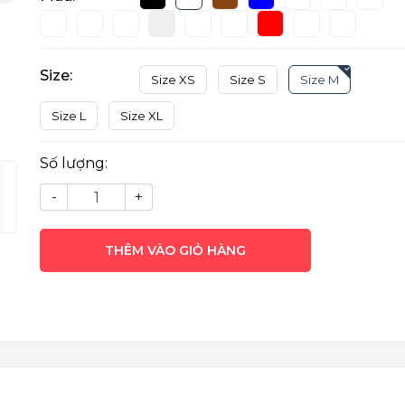
Size:
Size XS
Size S
Size M
Size L
Size XL
Số lượng:
-
+
THÊM VÀO GIỎ HÀNG