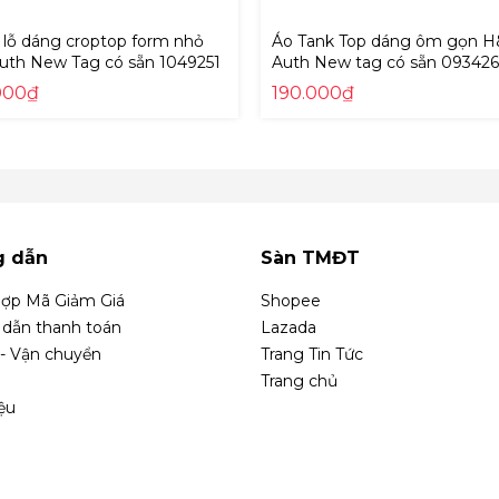
 lỗ dáng croptop form nhỏ
Áo Tank Top dáng ôm gọn 
th New Tag có sẵn 1049251
Auth New tag có sẵn 09342
000₫
190.000₫
g dẫn
Sàn TMĐT
ợp Mã Giảm Giá
Shopee
dẫn thanh toán
Lazada
 - Vận chuyển
Trang Tin Tức
Trang chủ
iệu