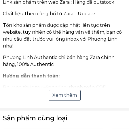
Link sản phẩm trên web Zara : Hàng đã outstock
Chất liệu theo công bố từ Zara : Update
Tồn kho sản phẩm được cập nhật liên tục trên
website, tuy nhiên có thể hàng vẫn về thêm, bạn có
nhu cầu đặt trước vui lòng inbox với Phương Linh
nha!
Phương Linh Authentic chỉ bán hàng Zara chính
hãng, 100% Authentic!
Hướng dẫn thanh toán:
Phương thức truyền thống: thanh toán COD,
chuyển khoản qua ngân hàng.
Xem thêm
Thanh toán Online qua Ví điện tử hoặc quét mã
VNPay QR (hỗ trợ hầu hết các ngân hàng tại Việt
Sản phẩm cùng loại
Nam).