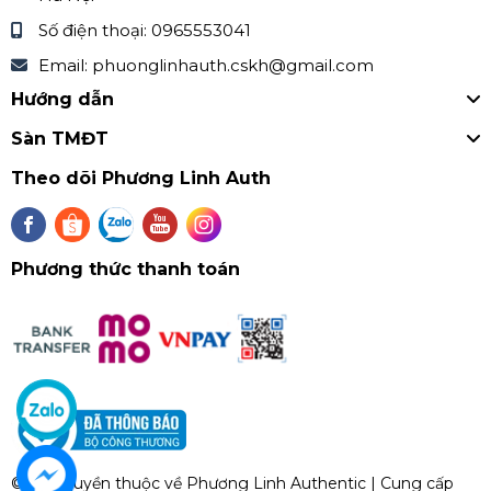
Số điện thoại:
0965553041
Zalo: Phương Linh Kids 0868424370
Email:
phuonglinhauth.cskh@gmail.com
Facebook
Hướng dẫn
Fanpape:
https://www.facebook.com/PhuongLinhAut
hentic.page
Sàn TMĐT
Theo dõi Phương Linh Auth
Phương thức thanh toán
© Bản quyền thuộc về
Phương Linh Authentic
| Cung cấp