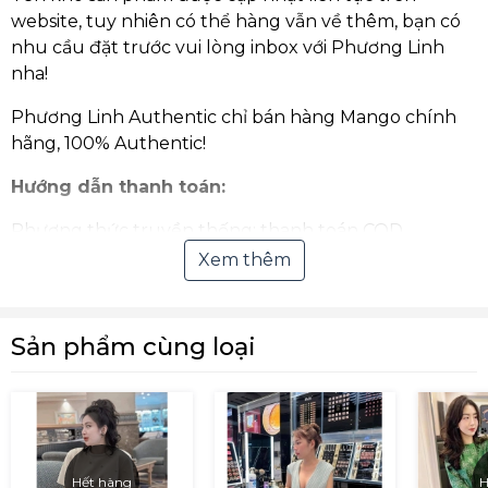
website, tuy nhiên có thể hàng vẫn về thêm, bạn có
nhu cầu đặt trước vui lòng inbox với Phương Linh
nha!
Phương Linh Authentic chỉ bán hàng Mango chính
hãng, 100% Authentic!
Hướng dẫn thanh toán:
Phương thức truyền thống: thanh toán COD,
chuyển khoản qua ngân hàng.
Xem thêm
Thanh toán Online qua Ví điện tử hoặc quét mã
VNPay QR (hỗ trợ hầu hết các ngân hàng tại Việt
Sản phẩm cùng loại
Nam).
Mời bạn xem chi tiết hướng dẫn thanh
toán tại:
https://phuonglinhauth.com/huong-dan-
thanh-toan
Hết hàng
H