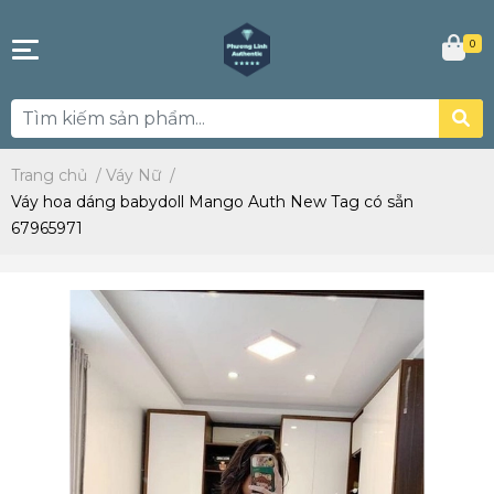
0
Trang chủ
/
Váy Nữ
/
Váy hoa dáng babydoll Mango Auth New Tag có sẵn
67965971