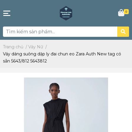
0
Trang chủ
/
Váy Nữ
/
Váy dáng suông dập ly đai chun eo Zara Auth New tag có
sẵn 5643/812 5643812