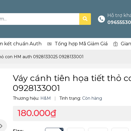
Hỗ trợ kh
09655530
m kết chuẩn Auth
Tổng hợp Mã Giảm Giá
Gia
 thỏ con HM auth 0928133025 0928133001
Váy cánh tiên họa tiết thỏ
0928133001
Thương hiệu:
H&M
|
Tình trạng:
Còn hàng
180.000₫