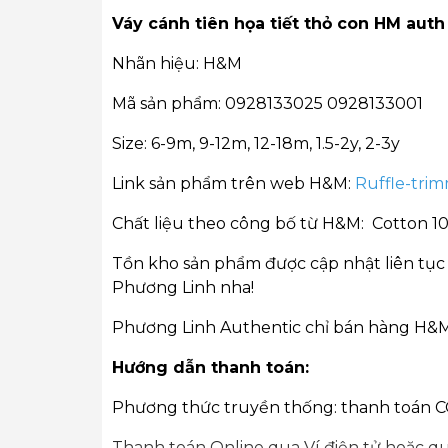
Váy cánh tiên họa tiết thỏ con HM aut
Nhãn hiệu: H&M
Mã sản phẩm: 0928133025 0928133001
Size: 6-9m, 9-12m, 12-18m, 1.5-2y, 2-3y
Link sản phẩm trên web H&M:
Ruffle-trim
Chất liệu theo công bố từ H&M: Cotton 
Tồn kho sản phẩm được cập nhật liên tục 
Phương Linh nha!
Phương Linh Authentic chỉ bán hàng H&M
Hướng dẫn thanh toán:
Phương thức truyền thống: thanh toán 
Thanh toán Online qua Ví điện tử hoặc qu