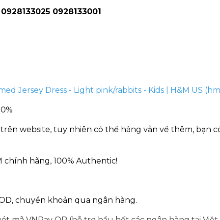
h 0928133025 0928133001
med Jersey Dress - Light pink/rabbits - Kids | H&M US (h
100%
trên website, tuy nhiên có thể hàng vẫn về thêm, bạn có
 chính hãng, 100% Authentic!
COD, chuyển khoản qua ngân hàng.
ét mã VNPay QR (hỗ trợ hầu hết các ngân hàng tại Việt