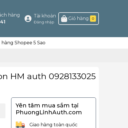
ách hàng
Tài khoản
Giỏ hàng
0
41
Đăng nhập
n hàng Shopee 5 Sao
 con HM auth 0928133025
Yên tâm mua sắm tại
PhuongLinhAuth.com
Giao hàng toàn quốc