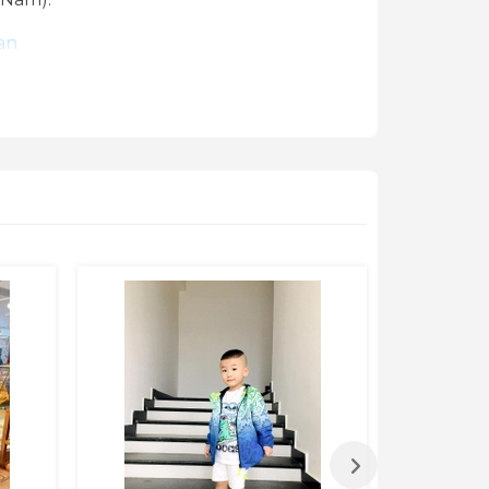
an
ận chuyển hai chiều, đồng thời đổi mới
/chinh-sach