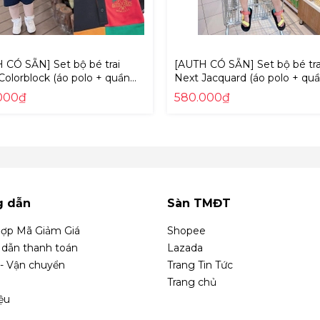
 CÓ SẴN] Set bộ bé trai
[AUTH CÓ SẴN] Set bộ bé tra
Colorblock (áo polo + quần
Next Jacquard (áo polo + qu
) Auth New Tag có sẵn A32-
short) Auth New Tag có sẵn 
000₫
580.000₫
32964
638
g dẫn
Sàn TMĐT
ợp Mã Giảm Giá
Shopee
dẫn thanh toán
Lazada
 - Vận chuyển
Trang Tin Tức
Trang chủ
iệu