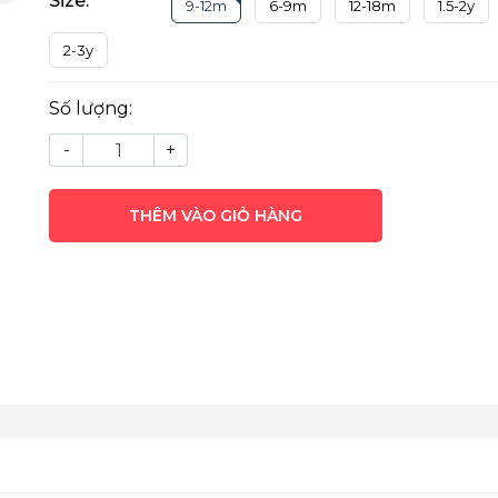
Size:
9-12m
6-9m
12-18m
1.5-2y
2-3y
Số lượng:
-
+
THÊM VÀO GIỎ HÀNG