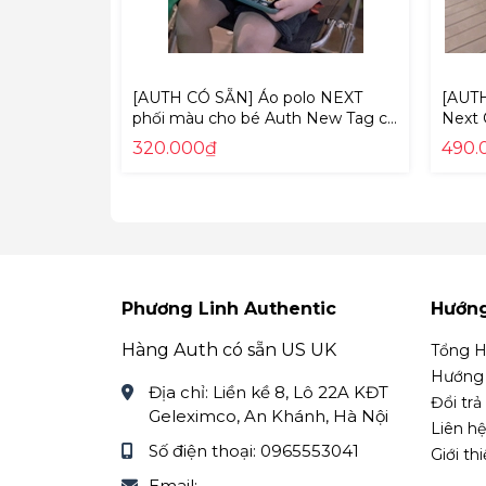
[AUTH CÓ SẴN] Áo polo NEXT
[AUTH
phối màu cho bé Auth New Tag có
Next 
sẵn T07-875 T07875
short
320.000₫
490.
964 A
Phương Linh Authentic
Hướn
Hàng Auth có sẵn US UK
Tổng H
Hướng 
Địa chỉ:
Liền kề 8, Lô 22A KĐT
Đổi trả
Geleximco, An Khánh, Hà Nội
Liên hệ
Số điện thoại:
0965553041
Giới th
Email: