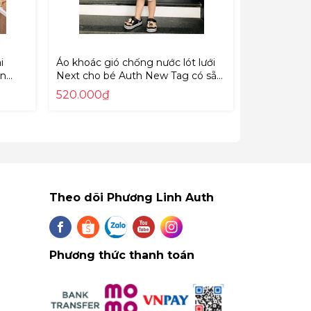
i
Áo khoác gió chống nước lót lưới
Set bộ bé t
ần
Next cho bé Auth New Tag có sẵn
nơ và dây 
A67-
M18-671
có sẵn 07
520.000₫
350.000₫
Theo dõi Phương Linh Auth
Phương thức thanh toán