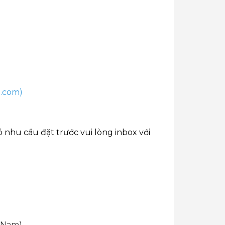
m.com)
 nhu cầu đặt trước vui lòng inbox với
 Nam).