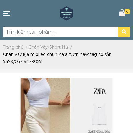
0
Trang chủ
/
Chân Váy/Short Nữ
/
Chân váy lụa midi eo chun Zara Auth new tag có sẵn
9479/057 9479057