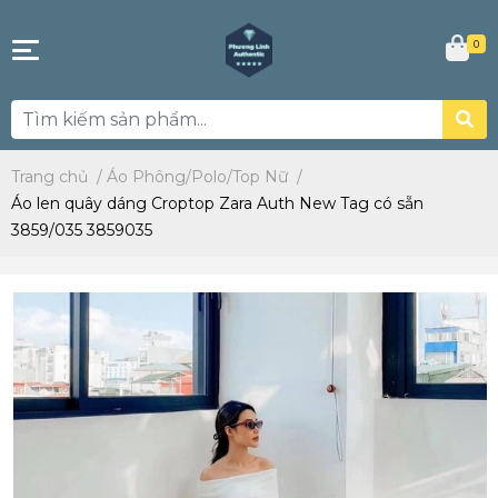
0
Trang chủ
/
Áo Phông/Polo/Top Nữ
/
Áo len quây dáng Croptop Zara Auth New Tag có sẵn
3859/035 3859035