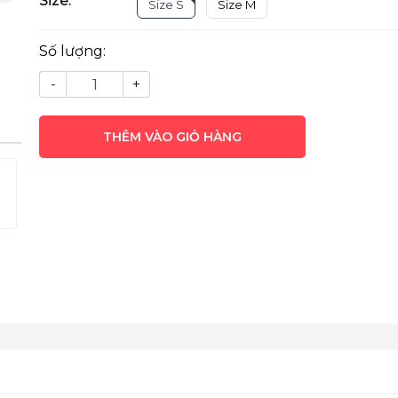
Size:
Size S
Size M
Số lượng:
-
+
THÊM VÀO GIỎ HÀNG