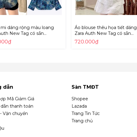
k.com/PhuongLinhAuthentic.page
 mi dáng rộng màu loang
Áo blouse thêu họa tiết dán
Auth New Tag có sẵn
Zara Auth New Tag có sẵn
254 5216254
5770/033 5770033
000₫
720.000₫
g dẫn
Sàn TMĐT
ợp Mã Giảm Giá
Shopee
dẫn thanh toán
Lazada
 - Vận chuyển
Trang Tin Tức
Trang chủ
iệu