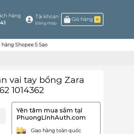
ách hàng
Tài khoản
Giỏ hàng
0
41
Đăng nhập
n hàng Shopee 5 Sao
n vai tay bồng Zara
62 1014362
Yên tâm mua sắm tại
PhuongLinhAuth.com
Giao hàng toàn quốc