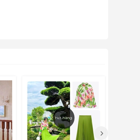
 Nam).
an
ận chuyển hai chiều, đồng thời đổi mới
/chinh-sach
Hết hàng