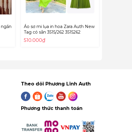
g ngắn
Áo sơ mi lụa in hoa Zara Auth New
Áo len móc
Tag có sẵn 3515/262 3515262
dáng cropt
có sẵn 399
510.000₫
560.000₫
Theo dõi Phương Linh Auth
Phương thức thanh toán