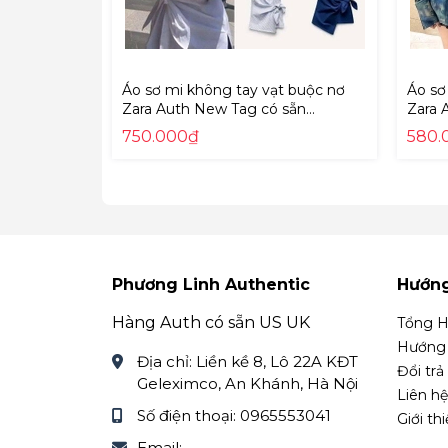
Zalo: Phương Linh Kids 0868424370
Facebook Fanpape:
https://www.faceboo
Áo sơ mi không tay vạt buộc nơ
Áo sơ
Zara Auth New Tag có sẵn
Zara 
9479/048 9479048
5216/
750.000₫
580.
Phương Linh Authentic
Hướn
Hàng Auth có sẵn US UK
Tổng H
Hướng 
Địa chỉ:
Liền kề 8, Lô 22A KĐT
Đổi trả
Geleximco, An Khánh, Hà Nội
Liên hệ
Số điện thoại:
0965553041
Giới th
Email: