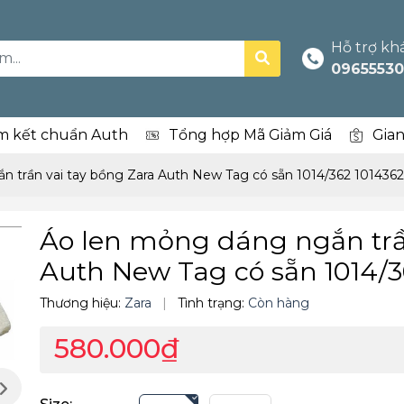
Hỗ trợ kh
09655530
m kết chuẩn Auth
Tổng hợp Mã Giảm Giá
Gia
n trần vai tay bồng Zara Auth New Tag có sẵn 1014/362 1014362
Áo len mỏng dáng ngắn trầ
Auth New Tag có sẵn 1014/3
Thương hiệu:
Zara
|
Tình trạng:
Còn hàng
580.000₫