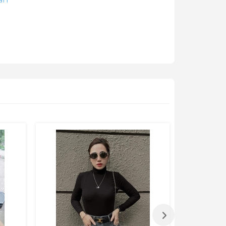
ận chuyển hai chiều, đồng thời đổi mới
/chinh-sach