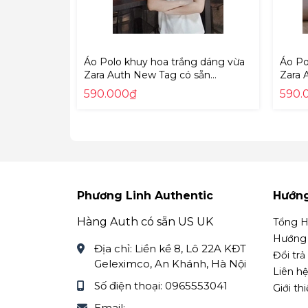
Áo Polo khuy hoa trắng dáng vừa
Áo Po
Zara Auth New Tag có sẵn
Zara 
5070/159 5070159
5070/
590.000₫
590.
Phương Linh Authentic
Hướn
Hàng Auth có sẵn US UK
Tổng H
Hướng 
Địa chỉ:
Liền kề 8, Lô 22A KĐT
Đổi trả
Geleximco, An Khánh, Hà Nội
Liên hệ
Số điện thoại:
0965553041
Giới th
Email: