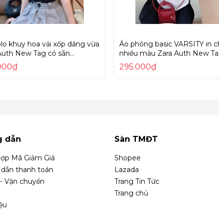
lo khuy hoa vải xốp dáng vừa
Áo phông basic VARSITY in c
Auth New Tag có sẵn
nhiều màu Zara Auth New Ta
150 5070150
sẵn 5643/319 5643319
000₫
295.000₫
g dẫn
Sàn TMĐT
ợp Mã Giảm Giá
Shopee
dẫn thanh toán
Lazada
 - Vận chuyển
Trang Tin Tức
Trang chủ
iệu