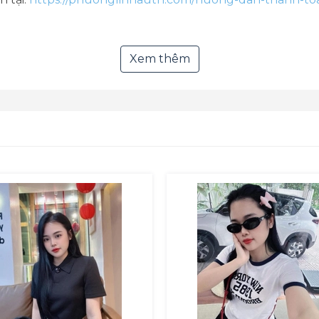
là do bên người bán, Phương Linh xin chịu mọi chi phí v
Xem thêm
ách bảo hành và đổi trả tại:
https://phuonglinhauth.com
với Phương Linh qua Zalo hoặc Fanpage
k.com/PhuongLinhAuthentic.page