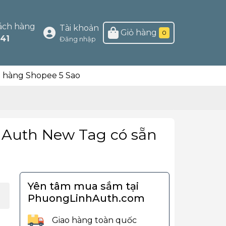
ách hàng
Tài khoản
Giỏ hàng
0
41
Đăng nhập
n hàng Shopee 5 Sao
a Auth New Tag có sẵn
Yên tâm mua sắm tại
PhuongLinhAuth.com
Giao hàng toàn quốc