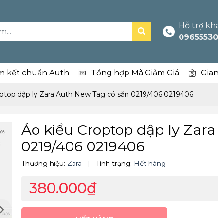
Hỗ trợ kh
09655530
m kết chuẩn Auth
Tổng hợp Mã Giảm Giá
Gia
optop dập ly Zara Auth New Tag có sẵn 0219/406 0219406
Áo kiểu Croptop dập ly Zar
0219/406 0219406
Thương hiệu:
Zara
|
Tình trạng:
Hết hàng
380.000₫