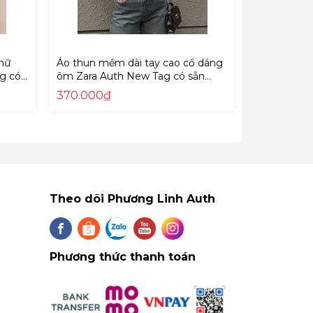
hữ
Áo thun mềm dài tay cao cổ dáng
Áo phông cộ
g có
ôm Zara Auth New Tag có sẵn
phân Zara 
5584/376 5584376
4174
370.000₫
289.000₫
Theo dõi Phương Linh Auth
Phương thức thanh toán