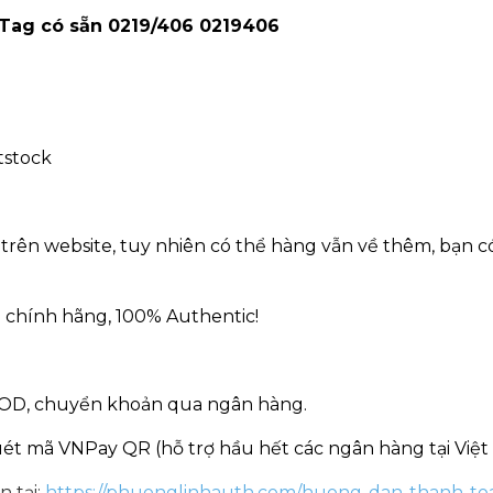
 Tag có sẵn 0219/406 0219406
tstock
trên website, tuy nhiên có thể hàng vẫn về thêm, bạn có
 chính hãng, 100% Authentic!
COD, chuyển khoản qua ngân hàng.
ét mã VNPay QR (hỗ trợ hầu hết các ngân hàng tại Việt
n tại:
https://phuonglinhauth.com/huong-dan-thanh-to