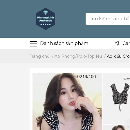
Danh sách sản phẩm
Ca
Trang chủ
/
Áo Phông/Polo/Top Nữ
/
Áo kiểu Cr