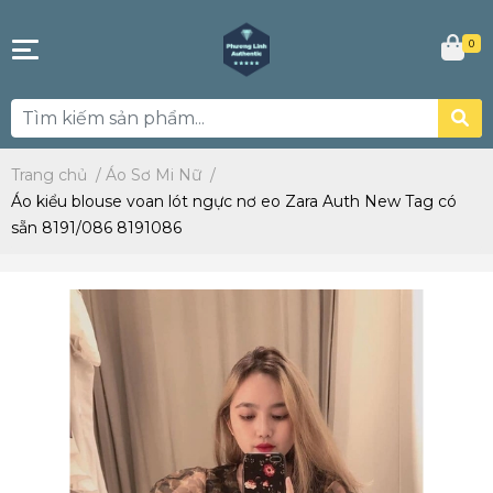
0
Trang chủ
/
Áo Sơ Mi Nữ
/
Áo kiểu blouse voan lót ngực nơ eo Zara Auth New Tag có
sẵn 8191/086 8191086