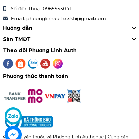
Số điện thoại:
0965553041
Zalo: Phương Linh Kids 0868424370
Email:
phuonglinhauth.cskh@gmail.com
Facebook
Hướng dẫn
Fanpape:
https://www.facebook.com/PhuongLinhAut
hentic.page
Sàn TMĐT
Theo dõi Phương Linh Auth
Phương thức thanh toán
© Bản quyền thuộc về
Phương Linh Authentic
| Cung cấp