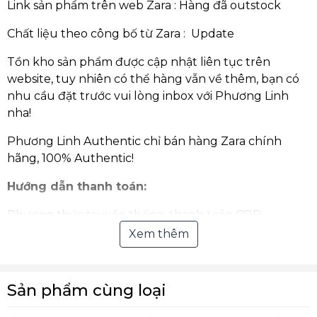
Link sản phẩm trên web Zara : Hàng đã outstock
Chất liệu theo công bố từ Zara : Update
Tồn kho sản phẩm được cập nhật liên tục trên
website, tuy nhiên có thể hàng vẫn về thêm, bạn có
nhu cầu đặt trước vui lòng inbox với Phương Linh
nha!
Phương Linh Authentic chỉ bán hàng Zara chính
hãng, 100% Authentic!
Hướng dẫn thanh toán:
Phương thức truyền thống: thanh toán COD,
chuyển khoản qua ngân hàng.
Xem thêm
Thanh toán Online qua Ví điện tử hoặc quét mã
VNPay QR (hỗ trợ hầu hết các ngân hàng tại Việt
Sản phẩm cùng loại
Nam).