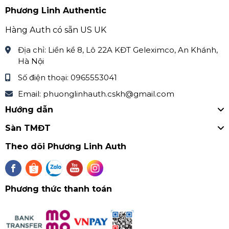
Liên hệ với Phương Linh Authentic:
Phương Linh Authentic
Khách lẻ và khách shop vui lòng liên hệ với Phương
Hàng Auth có sẵn US UK
Linh qua Zalo hoặc Fanpage
Địa chỉ:
Liền kề 8, Lô 22A KĐT Geleximco, An Khánh,
Zalo: Phương Linh Authentic 0965553041
Hà Nội
Số điện thoại:
0965553041
Zalo: Phương Linh Kids 0868424370
Email:
phuonglinhauth.cskh@gmail.com
Facebook
Hướng dẫn
Fanpape:
https://www.facebook.com/PhuongLinhAut
hentic.page
Sàn TMĐT
Theo dõi Phương Linh Auth
Phương thức thanh toán