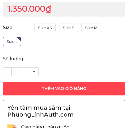
1.350.000₫
Size:
Size XS
Size S
Size M
Size L
Số lượng:
-
+
THÊM VÀO GIỎ HÀNG
Yên tâm mua sắm tại
PhuongLinhAuth.com
Giao hàng toàn quốc