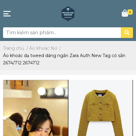
0
Trang chủ
/
Áo Khoác Nữ
/
Áo khoác dạ tweed dáng ngắn Zara Auth New Tag có sẵn
2674/712 2674712