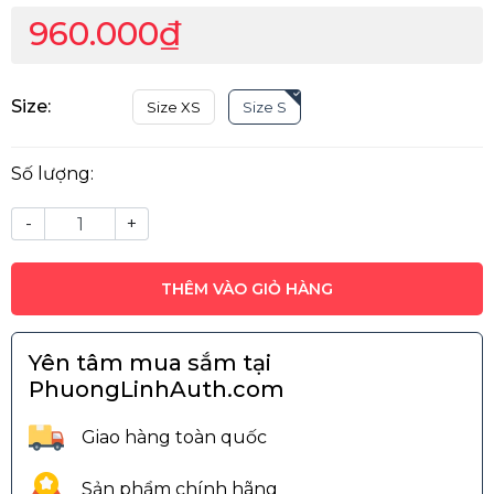
960.000₫
Size:
Size XS
Size S
Số lượng:
-
+
THÊM VÀO GIỎ HÀNG
Yên tâm mua sắm tại
PhuongLinhAuth.com
Giao hàng toàn quốc
Sản phẩm chính hãng