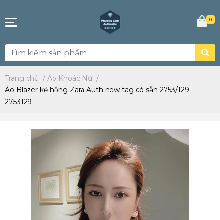
0
Trang chủ
/
Áo Khoác Nữ
/
Áo Blazer kẻ hồng Zara Auth new tag có sẵn 2753/129
2753129