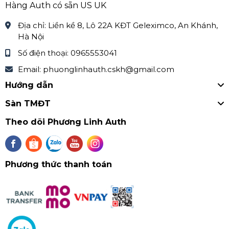
Khách lẻ và khách shop vui lòng liên hệ với Phương
Hàng Auth có sẵn US UK
Linh qua Zalo hoặc Fanpage
Địa chỉ:
Liền kề 8, Lô 22A KĐT Geleximco, An Khánh,
Zalo: Phương Linh Authentic 0965553041
Hà Nội
Số điện thoại:
0965553041
Zalo: Phương Linh Kids 0868424370
Email:
phuonglinhauth.cskh@gmail.com
Facebook
Hướng dẫn
Fanpape:
https://www.facebook.com/PhuongLinhAut
hentic.page
Sàn TMĐT
Theo dõi Phương Linh Auth
Phương thức thanh toán