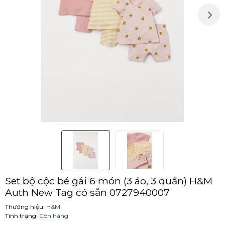
Set bộ cộc bé gái 6 món (3 áo, 3 quần) H&M
Auth New Tag có sẵn 0727940007
Thương hiệu:
H&M
Tình trạng:
Còn hàng