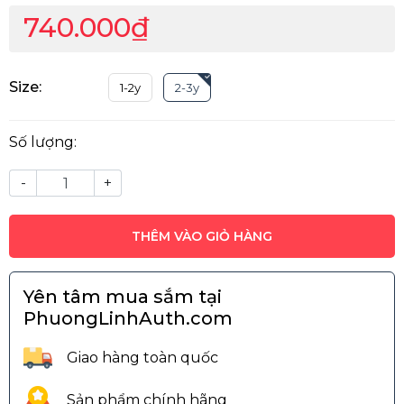
740.000₫
Size:
1-2y
2-3y
Số lượng:
-
+
THÊM VÀO GIỎ HÀNG
Yên tâm mua sắm tại
PhuongLinhAuth.com
Giao hàng toàn quốc
Sản phẩm chính hãng