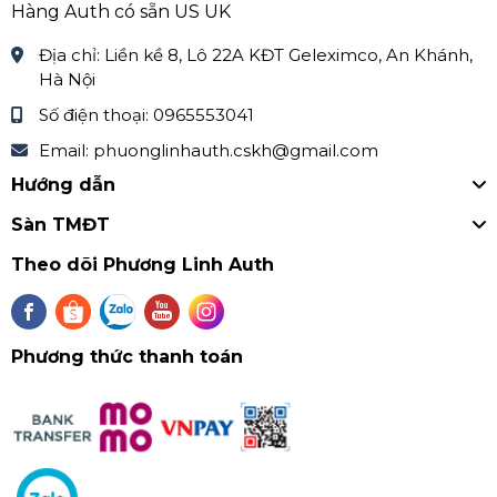
Hàng Auth có sẵn US UK
Linh qua Zalo hoặc Fanpage
Địa chỉ:
Liền kề 8, Lô 22A KĐT Geleximco, An Khánh,
Zalo: Phương Linh Authentic 0965553041
Hà Nội
Zalo: Phương Linh Kids 0868424370
Số điện thoại:
0965553041
Facebook
Email:
phuonglinhauth.cskh@gmail.com
Fanpape:
https://www.facebook.com/PhuongLinhAut
Hướng dẫn
hentic.page
Sàn TMĐT
Theo dõi Phương Linh Auth
Phương thức thanh toán