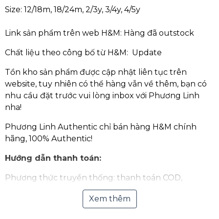
Size:
12/18m,
18/24m,
2/3y,
3/4y,
4/5y
Link sản phẩm trên web H&M: Hàng đã outstock
Chất liệu theo công bố từ H&M: Update
Tồn kho sản phẩm được cập nhật liên tục trên
website, tuy nhiên có thể hàng vẫn về thêm, bạn có
nhu cầu đặt trước vui lòng inbox với Phương Linh
nha!
Phương Linh Authentic chỉ bán hàng H&M chính
hãng, 100% Authentic!
Hướng dẫn thanh toán:
Phương thức truyền thống: thanh toán COD,
chuyển khoản qua ngân hàng.
Xem thêm
Thanh toán Online qua Ví điện tử hoặc quét mã