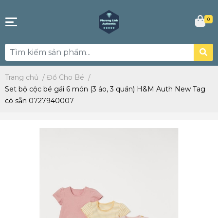
0
Trang chủ
/
Đồ Cho Bé
/
Set bộ cộc bé gái 6 món (3 áo, 3 quần) H&M Auth New Tag
có sẵn 0727940007